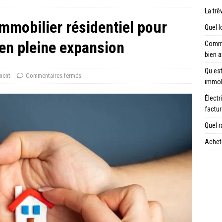
La trê
immobilier résidentiel pour
Quel l
en pleine expansion
Comme
bien 
Qu est
ment
Commentaires fermés
immob
Électr
factu
Quel r
Achete