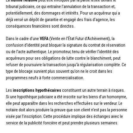
La
nullité relative
peut être invoquée par la partie lésée devant le
tribunal judiciaire, ce qui entraîne l’annulation de la transaction et,
potentiellement, des dommages et intérêts. Pour un acquéreur qui a
déjà versé un dépôt de garantie et engagé des frais d’agence, les
conséquences financières sont directes.
Dans le cadre d’une
VEFA
(Vente en l’État Futur d’Achèvement), la
confusion d’identité peut bloquer la signature du contrat de réservation
ou de l’acte authentique. Le promoteur, tenu de vérifier l’identité des
acquéreurs pour ses obligations de lutte contre le blanchiment, peut
refuser de poursuivre la transaction jusqu’à régularisation complète. Ce
type de blocage survient plus souvent qu’on ne le croit dans les
programmes neufs à forte commercialisation.
Les
inscriptions hypothécaires
constituent un autre terrain à risques.
Si une hypothèque judiciaire a été inscrite sur les biens d’un homonyme,
elle peut apparaître dans les recherches effectuées sur le vendeur. Le
notaire doit alors produire la preuve que son client n’est pas la personne
visée par l’inscription. Cette procédure implique des échanges avec le
service de la publicité foncière et peut prendre plusieurs semaines.