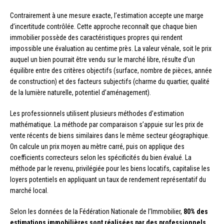
Contrairement à une mesure exacte, l’estimation accepte une marge
d’incertitude contrôlée. Cette approche reconnaît que chaque bien
immobilier possède des caractéristiques propres qui rendent
impossible une évaluation au centime près. La valeur vénale, soit le prix
auquel un bien pourrait être vendu sur le marché libre, résulte d’un
équilibre entre des critères objectifs (surface, nombre de pièces, année
de construction) et des facteurs subjectifs (charme du quartier, qualité
de la lumière naturelle, potentiel d’aménagement).
Les professionnels utilisent plusieurs méthodes d’estimation
mathématique. La méthode par comparaison s’appuie sur les prix de
vente récents de biens similaires dans le même secteur géographique.
On calcule un prix moyen au mètre carré, puis on applique des
coefficients correcteurs selon les spécificités du bien évalué. La
méthode par le revenu, privilégiée pour les biens locatifs, capitalise les
loyers potentiels en appliquant un taux de rendement représentatif du
marché local.
Selon les données de la Fédération Nationale de l’Immobilier,
80% des
estimations immobilières sont réalisées par des professionnels
,