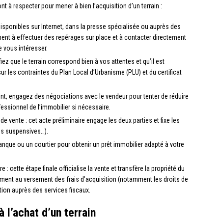
ont à respecter pour mener à bien l’acquisition d’un terrain :
disponibles sur Internet, dans la presse spécialisée ou auprès des
nt à effectuer des repérages sur place et à contacter directement
e vous intéresser.
rifiez que le terrain correspond bien à vos attentes et qu’il est
 les contraintes du Plan Local d’Urbanisme (PLU) et du certificat
ient, engagez des négociations avec le vendeur pour tenter de réduire
ofessionnel de l’immobilier si nécessaire.
vente : cet acte préliminaire engage les deux parties et fixe les
ons suspensives…).
banque ou un courtier pour obtenir un prêt immobilier adapté à votre
 : cette étape finale officialise la vente et transfère la propriété du
lement au versement des frais d’acquisition (notamment les droits de
tion auprès des services fiscaux.
 l’achat d’un terrain