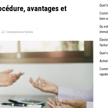
Quel l
rocédure, avantages et
Comme
bien 
Qu est
immob
Commentaires fermés
Électr
factu
Quel r
Achete
Comme
rapid