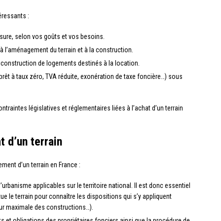
éressants :
sure, selon vos goûts et vos besoins.
à l’aménagement du terrain et à la construction.
 construction de logements destinés à la location.
rêt à taux zéro, TVA réduite, exonération de taxe foncière…) sous
ontraintes législatives et réglementaires liées à l’achat d’un terrain
t d’un terrain
ement d’un terrain en France :
d’urbanisme applicables sur le territoire national. Il est donc essentiel
e le terrain pour connaître les dispositions qui s’y appliquent
eur maximale des constructions…).
ts et obligations des propriétaires fonciers ainsi que la procédure de