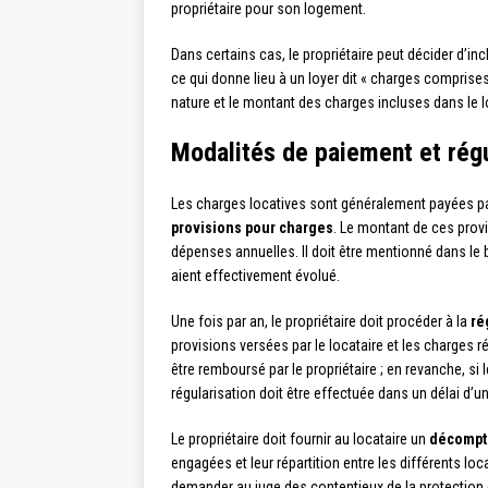
propriétaire pour son logement.
Dans certains cas, le propriétaire peut décider d’inc
ce qui donne lieu à un loyer dit « charges comprises
nature et le montant des charges incluses dans le l
Modalités de paiement et régu
Les charges locatives sont généralement payées pa
provisions pour charges
. Le montant de ces provi
dépenses annuelles. Il doit être mentionné dans le 
aient effectivement évolué.
Une fois par an, le propriétaire doit procéder à la
ré
provisions versées par le locataire et les charges ré
être remboursé par le propriétaire ; en revanche, si 
régularisation doit être effectuée dans un délai d’
Le propriétaire doit fournir au locataire un
décompte
engagées et leur répartition entre les différents lo
demander au juge des contentieux de la protection (