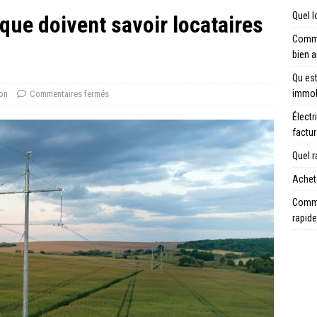
Quel l
 que doivent savoir locataires
Comme
bien 
Qu est
immob
on
Commentaires fermés
Électr
factu
Quel r
Achete
Comme
rapid