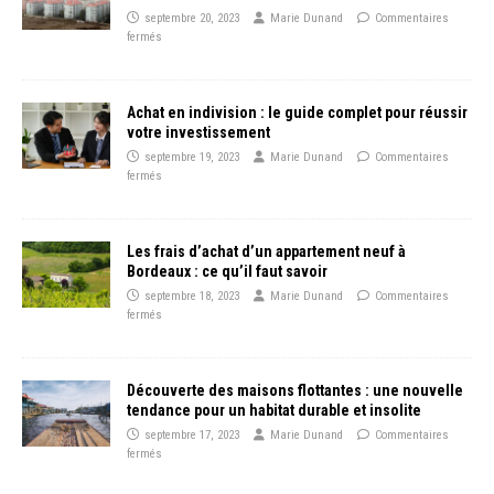
septembre 20, 2023
Marie Dunand
Commentaires
fermés
Achat en indivision : le guide complet pour réussir
votre investissement
septembre 19, 2023
Marie Dunand
Commentaires
fermés
Les frais d’achat d’un appartement neuf à
Bordeaux : ce qu’il faut savoir
septembre 18, 2023
Marie Dunand
Commentaires
fermés
Découverte des maisons flottantes : une nouvelle
tendance pour un habitat durable et insolite
septembre 17, 2023
Marie Dunand
Commentaires
fermés