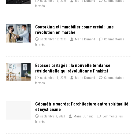
septembre 13, 2023
Marie Dunand
Commentaires
fermés
Coworking et immobilier commercial : une
révolution en marche
septembre 12, 2023
Marie Dunand
Commentaires
fermés
Espaces partagés : la nouvelle tendance
résidentielle qui révolutionne l’habitat
septembre 11, 2023
Marie Dunand
Commentaires
fermés
Géométrie sacrée: l’architecture entre spiritualité
et mysticisme
septembre 9, 2023
Marie Dunand
Commentaires
fermés