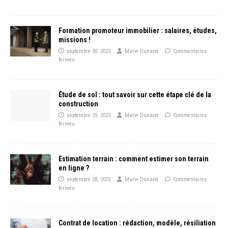
Formation promoteur immobilier : salaires, études,
missions !
septembre 30, 2023
Marie Dunand
Commentaires
fermés
Étude de sol : tout savoir sur cette étape clé de la
construction
septembre 29, 2023
Marie Dunand
Commentaires
fermés
Estimation terrain : comment estimer son terrain
en ligne ?
septembre 28, 2023
Marie Dunand
Commentaires
fermés
Contrat de location : rédaction, modèle, résiliation